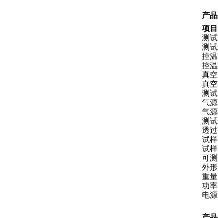
产品
项
测试范
测试精
控温
控温
真空
真空
测试
气源
气源
测试
透过面
试
试样
可测
外形
重量
功率
电源
产品