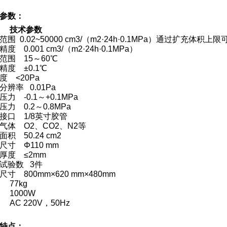
参数：
目 技术参数
围 0.02~50000 cm3/（m2·24h·0.1MPa）通过扩充体积上限可
度 0.001 cm3/（m2·24h·0.1MPa）
范围 15～60℃
精度 ±0.1℃
度 <20Pa
分辨率 0.01Pa
压力 -0.1～+0.1MPa
压力 0.2～0.8MPa
接口 1/8英寸胶管
气体 O2、CO2、N2等
积 50.24 cm2
样尺寸
Φ110 mm
厚度 ≤2mm
试验数 3件
尺寸 800mm×620 mm×480mm
 77kg
 1000W
 AC 220V，50Hz
特点：