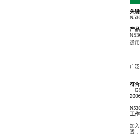
关键
N53
产品
N53
适用
广泛
符合
GB/
200
N53
工作
加入
透，