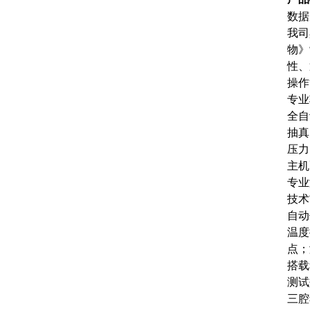
数据
我司
物》
性、
操作
专业
全自
抽真
压力
主机
专业
技术
自动
温度
点；
搭载
测试
三腔