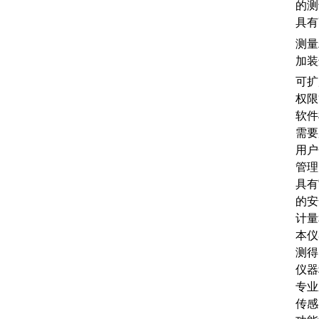
的测
具有
测量
加装
可扩
权限
软件
需要
用户
管理
具有
的安
计量
本仪
测得
仪器
专业
传感