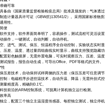
准确可靠
具备由《国家质量监督检验检疫总局》批准及颁发的：气体透过
制造计量器具许可证（GBW(E)130541/2）。采用国家标
通用性。
简便
软件支持，软件界面简单明了，容易操作，测试流程可灵活设置
动操作，一键测试，自动判断，自动停机。
空、进气、测试、保压、恒温程序全自动控制，实验状态实时显
、压差、温度、透过量四组曲线实时显示，曲线支持预览隐藏功
配置彩色触摸屏，无需外置电脑，可实时观察压力、压差、温度
测试报告，报告自动生成，可导出Office、PDF等格式的文件。
*性
保压差技术，自动保持试样两侧的压力差（保压压差可任意调节
控制：电磁程序步进控温技术，自动升温、降温；无需外挂式控
测量精度高，精确到0.1℃。
科技前沿的ARM控制系统，可脱离计算机独立运行检测。
效率高
独立，配置三个独立主温湿度传感器。每腔独立测试，独立停机