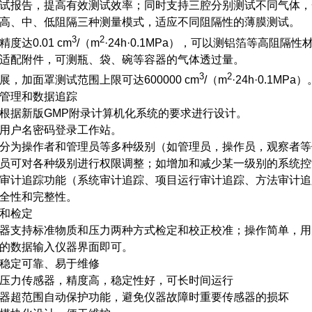
试报告，提高有效测试效率；同时支持三腔分别测试不同气体，
高、中、低阻隔三种测量模式，适应不同阻隔性的薄膜测试。
3
2
精度达0.01 cm
/（m
·24h·0.1MPa），可以测铝箔等高阻隔性
适配附件，可测瓶、袋、碗等容器的气体透过量。
3
2
展，加面罩测试范围上限可达600000 cm
/（m
·24h·0.1MPa）
管理和数据追踪
根据新版GMP附录计算机化系统的要求进行设计。
用户名密码登录工作站。
分为操作者和管理员等多种级别（如管理员，操作员，观察者等
员可对各种级别进行权限调整；如增加和减少某一级别的系统控
审计追踪功能（系统审计追踪、项目运行审计追踪、方法审计追
全性和完整性。
和检定
器支持标准物质和压力两种方式检定和校正校准；操作简单，用
的数据输入仪器界面即可。
稳定可靠、易于维修
压力传感器，精度高，稳定性好，可长时间运行
器超范围自动保护功能，避免仪器故障时重要传感器的损坏