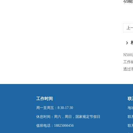
功能
上
价格
N5
工作
透过
工作时间
联
周一至周五：8:30-17:30
地
休息时间：周六，周日，国家规定节假日
联
值班电话：18825066456
联系