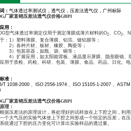
词：
气体透过率测试仪，透气仪，压差法透气仪，广州标际
0G
厂家直销压差法透气仪价格GBPI
应用：
0G
型气体透过率测定仪用于测定薄膜或薄片材料的O
、CO
、N
2
2
于：1）塑料薄膜、复合薄膜、铝箔、镀铝膜等；
2
）各种片材、板材、橡胶、陶瓷等；
3
）包装容器，如瓶、袋、碗等；
4
）扩展应用，如太阳能背板、液晶显示屏膜、隐形眼镜、
应用于质检、药检、科研、包装、薄膜、食品、药品、日化、电
标准：
T 1038-2000
、ISO 2556-1974 、ISO 15105-1-2007 、ASTM
6
0G
厂家直销压差法透气仪价格GBPI
原理：
根据压差法的原理设计，将处理好的试样放在上下腔之间，利用
一个大气压的实验气体使上下腔之间形成一个恒定的压差，在压
系统通过下腔的压力变化可计算出实验样品的透过量。