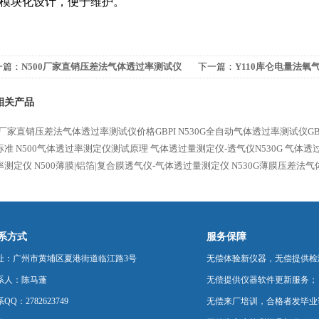
模块化设计，便于维护。
一篇：
N500厂家直销压差法气体透过率测试仪
下一篇：
Y110库仑电量法氧
GBPI
相关产品
00厂家直销压差法气体透过率测试仪价格GBPI
N530G全自动气体透过率测试仪GB
标准
N500气体透过率测定仪测试原理
气体透过量测定仪-透气仪N530G
气体透过
率测定仪
N500薄膜|铝箔|复合膜透气仪-气体透过量测定仪
N530G薄膜压差法
系方式
服务保障
址：广州市黄埔区夏港街道临江路3号
无偿体验新仪器，无偿提供检
系人：陈马蓬
无偿提供仪器软件更新服务；
QQ：2782623749
无偿来厂培训，合格者发毕业