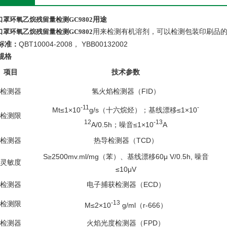
口罩环氧乙烷残留量检测GC9802
用途
口罩环氧乙烷残留量检测GC9802
用来检测有机溶剂，可以检测包装印刷品
QBT10004-2008
YBB00132002
标准：
，
规格
项目
技术参数
FID
检测器
氢火焰检测器（
）
-11
-
Mt≤1×10
g/s
≤1×10
（十六烷烃）；基线漂移
检测限
12
-13
A/0.5h
≤1×10
A
；噪音
TCD
检测器
热导检测器（
）
S≥2500mv.ml/mg
60μ V/0.5h,
（苯）、基线漂移
噪音
灵敏度
≤10μV
ECD
检测器
电子捕获检测器（
）
-13
检测限
M≤2×10
g/ml
r-666
（
）
FPD
检测器
火焰光度检测器（
）