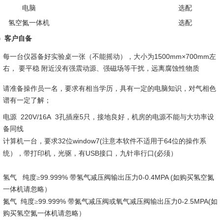
电脑
选配
氢空氮一体机
选配
）客户自备
1500mm×700mm
每一台仪器备好实验桌一张（不能摇动），大小为
左
右，
要平稳
附近没有强震动源、强磁场等干扰，远离腐蚀性物质
请准备操作员一名，要求有相当学历，具有一定的电脑知识，对气相色
谱有一定了解；
220V/16A 3
5
电源
孔插座
只，接地良好，机房的电源不能与大功率设
备同线
32
window7(
64
计算机一台，要求
位
注意本软件不适用于
位的操作系
USB
(
统），带打印机，光驱，有
接口，九针串行口
必须）
99.999%
0-0.4MPA (
氢气
纯度≥
带氢气减压阀输出压力
如购买氢空氮
一体机请忽略）
99.999%
0-2.5MPA(
氮气
纯度≥
带氮气减压阀或氧气减压阀输出压力
如
购买氢空氮一体机请忽略）