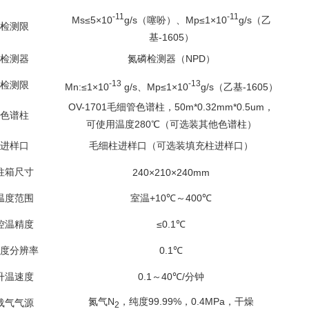
-11
-11
Ms≤5×10
g/s
Mp≤1×10
g/s
（噻吩）、
（乙
检测限
-1605
基
）
NPD
检测器
氮磷检测器（
）
-13
-13
检测限
Mn:≤1×10
g/s
Mp≤1×10
g/s
-1605
、
（乙基
）
OV-1701
50m*0.32mm*0.5um
毛细管色谱柱，
，
色谱柱
280
可使用温度
℃（可选装其他色谱柱）
进样口
毛细柱进样口（可选装填充柱进样口）
柱箱尺寸
240×210×240mm
+10
400
温度范围
室温
℃～
℃
≤0.1
控温精度
℃
0.1
度分辨率
℃
0.1
40
/
升温速度
～
℃
分钟
N
99.99%
0.4MPa
氮气
，纯度
，
，干燥
载气气源
2