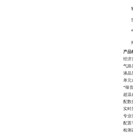
产品
经济
气路
液晶
单元
*噪
超温
配数
实时
专业
配置
检测