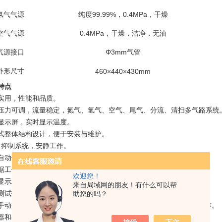
99.99%
0.4MPa
氢气气源
纯度
，
，干燥
0.4MPa
空气气源
，干燥，洁净，无油
Φ3mm
气源接口
气管
外形尺寸
460×440×430mm
特点
实用，性能和品质。
压力可调，流量稳定，氮气、氢气、空气、尾气、分流、清扫多气路系统
显示屏，实时显示温度。
式整体结构设计，便于安装与维护。
音抑制系统，安静工作。
自动保护功能，程序保护和电路保护双保险。
据工作站，专业软件支持，*的数据分析功能。
欢迎您！
显示工作状态和色谱图曲线；曲线可以任意缩放和移动。
来自局域网的朋友！有什么可以帮
测试报告，可导出PDF等格式文件。
助您的吗？
手动按键开关，功能等同于软件窗口的“开始采集”，方便配合进样操作。
器和基线校准容易。