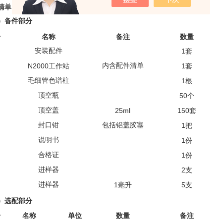
清单
）备件部分
号
名称
备注
数量
安装配件
1
套
N2000
内含配件清单
1
工作站
套
毛细管色谱柱
1
根
顶空瓶
50
个
顶空盖
25ml
150
套
封口钳
包括铝盖胶塞
1
把
说明书
1
份
合格证
1
份
进样器
2
支
进样器
1
5
毫升
支
）选配部分
号
名称
单位
数量
备注