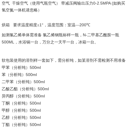
0-2.5MPA (
空气
干燥空气（使用气瓶空气）
带减压阀输出压力
如购买
氢空氮一体机请忽略）
1
200
烘箱
要求温度精度±
°
，温度范围：室温—
℃
N-
如测氯乙烯单体需准备
氯乙烯钢瓶标样一瓶，
二甲基乙酰胺一瓶
500ML
，水浴锅一台，万分之一天平一台，冰箱一台。
软包装使用的溶剂样一套如下，需分析纯，如某溶剂不需检测不用准备
500ml
甲苯（分析纯）
500ml
苯（分析纯）
500ml
二甲苯（分析纯）
500ml
乙酸乙酯（分析纯）
500ml
异丙醇（分析纯）
500ml
丁酮（分析纯）
500ml
甲醇（分析纯）
500ml
乙醇（分析纯）
500ml
丁酯（分析纯）