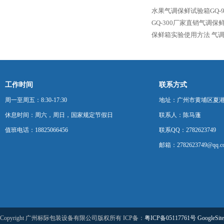
水果气调保鲜试验箱GQ-9
GQ-300厂家直销气调保
保鲜箱实验使用方法
气调
工作时间
联系方式
周一至周五：8:30-17:30
地址：广州市黄埔区夏港
休息时间：周六，周日，国家规定节假日
联系人：陈马蓬
值班电话：18825066456
联系QQ：2782623749
邮箱：2782623749@qq.c
Copyright 广州标际包装设备有限公司版权所有 ICP备：
粤ICP备05117761号
GoogleSit