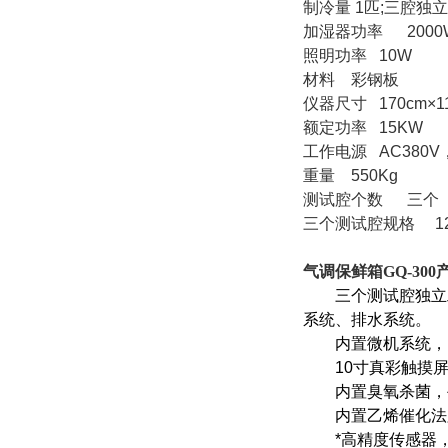
制冷量 1匹;三腔独
加湿器功率 200
照明功率 10W
材料 彩钢板
仪器尺寸 170cm×11
额定功率 15KW
工作电源 AC38
重量 550Kg
测试腔个数 三
三个测试腔规格 120
气调保鲜箱GQ-300
三个测试腔独立工
系统、排水系统。
内置微机系统，自
10寸真彩触摸屏
内置臭氧杀菌，手
内置乙烯催化法脱
*高精度传感器，