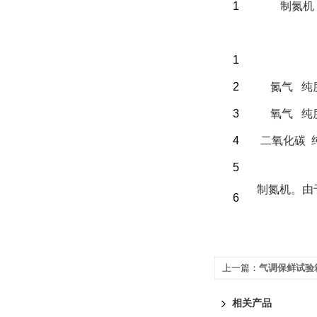
1
制氮机
（三）客户自备
1
2
氮气 纯
3
氧气 纯
4
二氧化碳 
5
制氮机。由
6
上一篇：
气调保鲜试验箱
相关产品