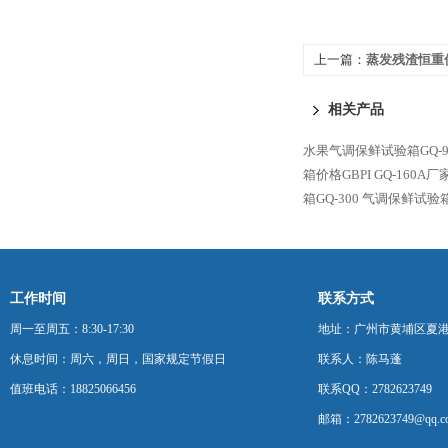
上一篇：
蒸发残渣恒重
ZF3600
相关产品
水果气调保鲜试验箱GQ-9
箱价格GBPI
GQ-160A
箱GQ-300
气调保鲜试验箱G
工作时间
联系方式
周一至周五：8:30-17:30
地址：广州市黄埔区夏港
休息时间：周六，周日，国家规定节假日
联系人：陈马蓬
值班电话：18825066456
联系QQ：2782623749
邮箱：2782623749@qq.c