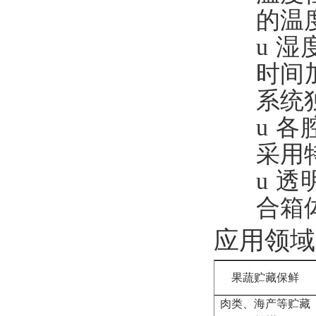
的温
u
湿
时间
系统
u
各
采用
u
透
合箱
应用领域
果蔬贮藏保鲜
肉类、海产等贮藏