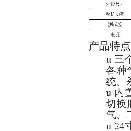
外形尺寸
整机
功率
测试腔
电源
产品特点
u
三
各种
统、
u
内
切换
气、
u
24