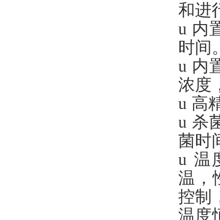
和进
u
内
时间
u
内
浓度
u
高
u
杀
菌时
u
温
温，
控制
温度