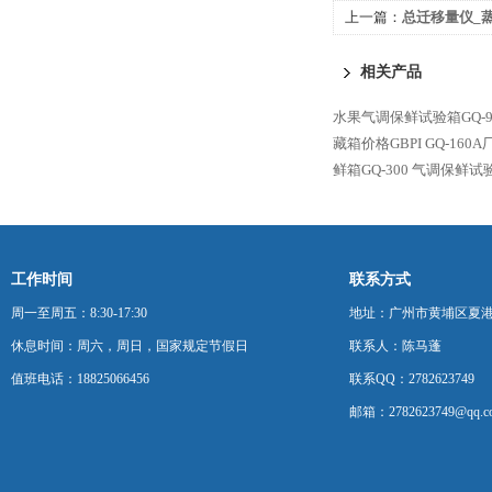
上一篇：
总迁移量仪_蒸
相关产品
水果气调保鲜试验箱GQ-9
藏箱价格GBPI
GQ-16
鲜箱GQ-300
气调保鲜试验箱
工作时间
联系方式
周一至周五：8:30-17:30
地址：广州市黄埔区夏港
休息时间：周六，周日，国家规定节假日
联系人：陈马蓬
值班电话：18825066456
联系QQ：2782623749
邮箱：2782623749@qq.c