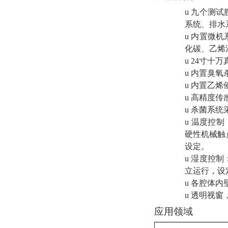
u
九个测试
系统、排水
u
内置微机
化碳、乙烯
u
24
寸十万
u
内置臭氧
u
内置乙烯
u
高精度传
u
杀菌系统
u
温度控制
硬性机械触
设定。
u
湿度控制
立运行，设
u
各腔体内
u
透明视窗
应用领域