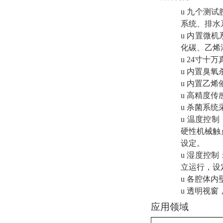
u
九个测试
系统、排水
u
内置微机
化碳、乙烯
u
24
寸十万
u
内置臭氧
u
内置乙烯
u
高精度传
u
杀菌系统
u
温度控制
硬性机械触
设定。
u
湿度控制
立运行，设
u
各腔体内
u
透明视窗
应用领域