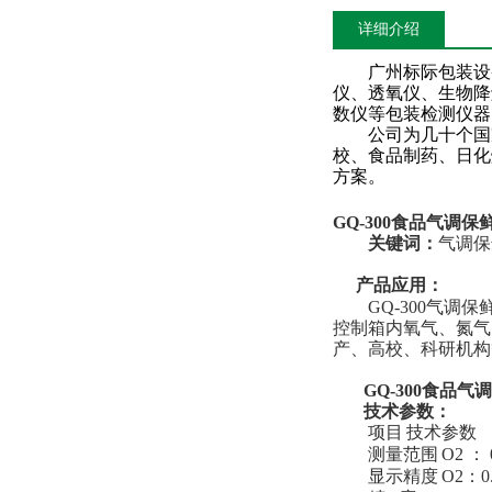
详细介绍
广州标际包装设
仪、透氧仪、
生物降
数仪
等包装检测仪器
公司为几十个国家
校、食品制药、日化
方案。
GQ-300
食品气调保鲜
关键词：
气调保
产品应用：
GQ-300
气调保
控制箱内氧气、氮气
产、高校、科研机构
GQ-300
食品气调
技术参数：
项目
技术参数
测量范围
O2
：
显示精度
O2
：
0