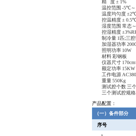
精
度
±
1%
温控范围
-5
℃～
温度均匀度
±
2
控温精度
±
0.5
湿度范围
常态
控湿精度
±
3%R
制冷量
1
匹
;
三腔
加湿器功率
200
照明功率
10W
材料
彩钢板
仪器尺寸
170cm
额定功率
15KW
工作电源
AC38
重量
550Kg
测试腔个数
三
三个测试腔规格
产品配置：
（一）备件部分
序号