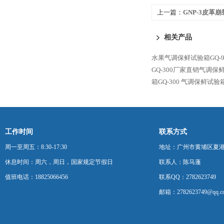
上一篇：
GNP-3皮革
相关产品
水果气调保鲜试验箱GQ-9
GQ-300厂家直销气调保
箱GQ-300
气调保鲜试验箱G
工作时间
联系方式
周一至周五：8:30-17:30
地址：广州市黄埔区夏港
休息时间：周六，周日，国家规定节假日
联系人：陈马蓬
值班电话：18825066456
联系QQ：2782623749
邮箱：2782623749@qq.c