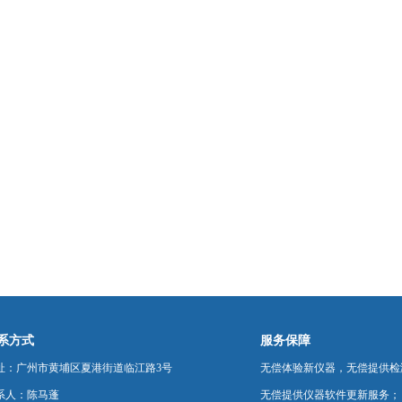
系方式
服务保障
址：广州市黄埔区夏港街道临江路3号
无偿体验新仪器，无偿提供检
系人：陈马蓬
无偿提供仪器软件更新服务；