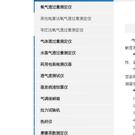
氧气透过量测定仪
库伦电量法氧气透过量测定仪
等圧法氧气透过量测定仪
气体透过量测定仪
解度
水蒸气透过量测定仪
性、
药用包装检测仪器
气体
透气度测试仪
货架
潮霉
蒸发残渣恒重仪
1、
气调保鲜箱
2、
拉力试验机
3、
4、
热封仪
5、
摩擦系数测定仪
6、