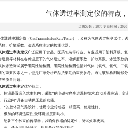
气体透过率测定仪的特点，
点击次数：2076 更新时间：2020-0
气体透过率测定仪
（GasTransmissionRateTester），又称为气体透
系数、扩散系数、渗透系数测定的检测仪器。
气体透过率测定仪
广泛应用于食品、医药包装等行业。专业适用于塑料薄膜、复
渗透膜等材料在各种温度下的气体透过率、溶解度系数、扩散系数、渗透系数的
渗透测试属于阻隔性能检测。阻隔性能检测包括对气体（氧气、氮气、二氧
期的重要因素之一，也是厂家分析产品货架期的重要参考。通过该项检测能够分
变等质量问题。
气体透过率测定仪
的特点：
控温装置嵌入式主机内，采取*的电磁程序步进温控技术,自动升温降温，变温速
行业内*具备自动保压差的功能。
*的腔体及气路设计，使用专业传感器、精度高、稳定性好。
极加的环境适应性,受环境温度影响小。
配备三个独立的传感器，以确保仪器的稳定性，测试效率更高。
高、低不同阻隔测试，现具备优异的体现性。