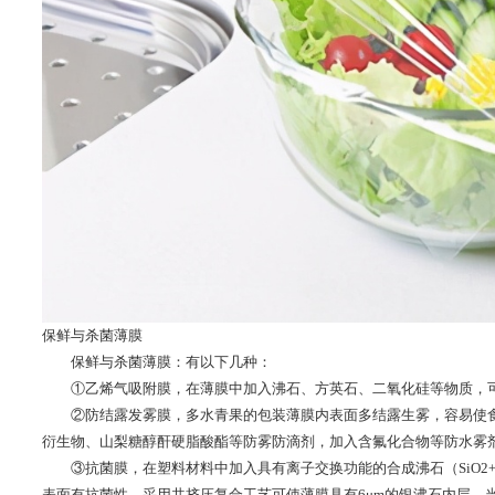
保鲜与杀菌薄膜
保鲜与杀菌薄膜：有以下几种：
①乙烯气吸附膜，在薄膜中加入沸石、方英石、二氧化硅等物质，可
②防结露发雾膜，多水青果的包装薄膜内表面多结露生雾，容易使食
衍生物、山梨糖醇酐硬脂酸酯等防雾防滴剂，加入含氟化合物等防水雾
③抗菌膜，在塑料材料中加入具有离子交换功能的合成沸石（SiO2+A
表面有抗菌性。采用共挤压复合工艺可使薄膜具有6μm的银沸石内层，当银