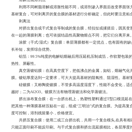
利用不同树脂溶解或溶胀性能不同，或溶剂渗入界面后改变界面张力
基材复合，可对剥离开的复合膜的基材进行分析确定，但此时要注意粘
剥离法
对挤出复合或干式复合等制成的复合膜，经拉扯或揉搓后，因其变形
在一起的薄膜剥离；也可依据结晶性高聚物熔点不同，把它们分离开来
涂胶（干式/湿式）复合膜：单层薄膜都有一定优点，也有固有的缺
长补短，发挥综合优势。
铝箔：99.5%纯度的电解铝熔融后用压延机压制成箔，作软塑包装
热性、屏蔽性。
真空蒸镀铝膜：在高真空度下，把低沸点的金属，如铝，熔融气化并
膜。镀铝厚度达到一定要求，可大大提高基材的阻氧性、阻湿性。基材
硅镀膜：又称陶瓷镀膜，不管多高温度湿度下，性能不会变化，适合于制
越好；二为Al2O3。镀膜方法有物理蒸镀法和化学蒸镀法。
挤出涂布复合膜：在一台挤出机上，热塑性塑料通过T型口模流延在
把其他一种薄膜基材压贴在一起，组成“三明治”式的复合膜。为提高复
度可控制，溶剂残留量小，价格便宜。
共挤压复合膜：使用二或三台挤出机，共用一个复合模头,在具有相
只能正面印刷不能反印刷。与干式复合膜和挤出流延膜相比，各层厚度