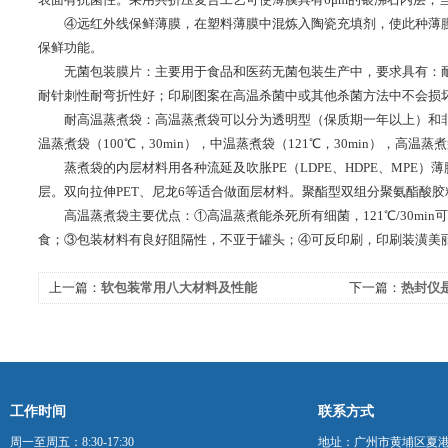
④远红外线保鲜薄膜，在塑料薄膜中混炼入陶瓷充填剂，使此种薄膜
保鲜功能。
无菌包装膜片：主要用于食品和医药无菌包装生产中，要求具有：耐杀
耐针刺性耐弯折性好；印刷图案在高温杀菌中或其他杀菌方法中不会损
耐高温蒸煮袋：高温蒸煮袋可以分为透明型（保质期一年以上）和非
温蒸煮袋（100℃，30min），中温蒸煮袋（121℃，30min），高温蒸煮袋
蒸煮袋的内层材料用各种流延及吹胀PE（LDPE、HDPE、MPE）薄膜
层。双向拉伸PET、尼龙6等适合做面层材料。聚酯型双组分聚氨酯酸
高温蒸煮袋主要优点：①高温蒸煮能杀死所有细菌，121℃/30mi
食；③包装材料有良好阻隔性，不亚于罐头；④可反印刷，印刷装潢美
上一篇：
软包装常用八大材料及性能
下一篇：
热封仪
方面有哪些？
工作时间
联系方式
周一至周五：8:30-17:30
地址：广州市黄埔区夏港