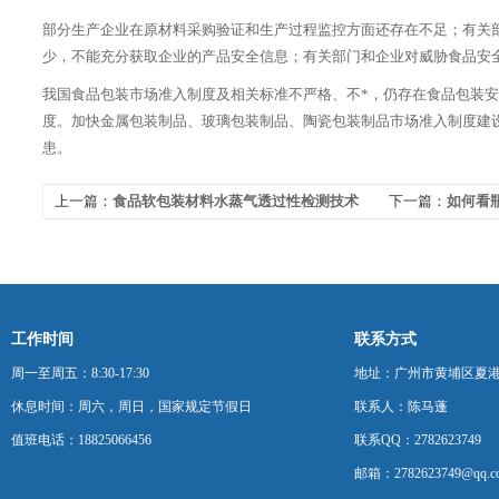
部分生产企业在原材料采购验证和生产过程监控方面还存在不足；有关
少，不能充分获取企业的产品安全信息；有关部门和企业对威胁食品安
我国食品包装市场准入制度及相关标准不严格、不*，仍存在食品包装
度。加快金属包装制品、玻璃包装制品、陶瓷包装制品市场准入制度建
患。
上一篇：
食品软包装材料水蒸气透过性检测技术
下一篇：
如何看
的更新与意义
及产品质量起到
工作时间
联系方式
周一至周五：8:30-17:30
地址：广州市黄埔区夏港
休息时间：周六，周日，国家规定节假日
联系人：陈马蓬
值班电话：18825066456
联系QQ：2782623749
邮箱：2782623749@qq.c