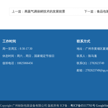
上一篇：
果蔬气调保鲜技术的发展前景
下一篇：
食品包
准
工作时间
联系方式
周一至周五：8:30-17:30
地址：广州市黄埔区夏港
休息时间：周六，周日，国家规定节假日
联系人：陈马蓬
值班电话：18825066456
联系QQ：2782623749
邮箱：2782623749@qq.c
Copyright 广州标际包装设备有限公司 版权所有 ICP备：
粤ICP备05117761号
GoogleSi