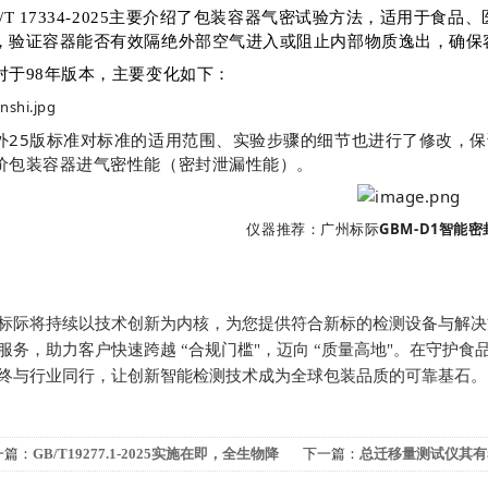
B/T 17334-2025主要介绍了包装容器气密试验方法，适用于食
，验证容器能否有效隔绝外部空气进入或阻止内部物质逸出，确保
对于98年版本，主要变化如下：
外25版标准对标准的适用范围、实验步骤的细节也进行了修改，
价包装容器进气密性能（密封泄漏性能）。
仪器推荐：
广州标际
GBM-D1智能
标际将持续以技术创新为内核，为您提供符合新标的检测设备与解决
服务，助力客户快速跨越 “合规门槛"，迈向 “质量高地"。在守护
终与行业同行，让创新智能检测技术成为全球包装品质的可靠基石。
一篇：
GB/T19277.1-2025实施在即，全生物降
下一篇：
总迁移量测试仪其有
塑料购物袋测试应用与分析