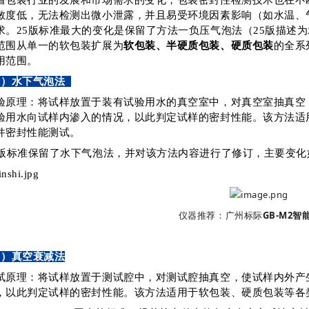
着包装行业的发展和市场需求的变化，包装密封性检测技术也在不
敏度低，无法检测出微小泄露，并且易受环境因素影响（如水温、
求。25版标准最大的变化是保留了方法一负压气泡法（25版描述
范围从单一的软包装扩展为
软包装、半硬质包装、硬质包装
的全系
用范围。
1）水下气泡法
验原理：将试样放置于装有试验用水的真空室中，对真空室抽真空
验用水向试样内渗入的情况，以此判定试样的密封性能。该方法适
件密封性能测试。
5版标准保留了水下气泡法，并对该方法内容进行了修订，主要变化
仪器推荐：广州标际
GB-M2智
2）真空衰减法
试原理：将试样放置于测试腔中，对测试腔抽真空，使试样内外产
，以此判定试样的密封性能。该方法适用于软包装、硬质包装等各