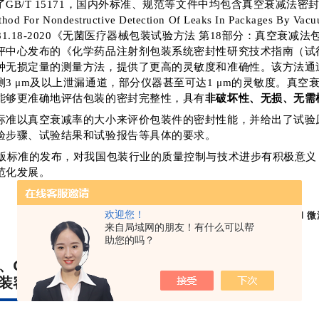
了GB/T 15171，国内外标准、规范等文件中均包含真空衰减法密封性测试，例
thod For Nondestructive Detection Of Leaks In Packages
681.18-2020《无菌医疗器械包装试验方法 第18部分：真空
评中心发布的《化学药品注射剂包装系统密封性研究技术指南（试
种无损定量的测量方法，提供了更高的灵敏度和准确性。该方法通
测3 μm及以上泄漏通道，部分仪器甚至可达1 μm的灵敏度。真
能够更准确地评估包装的密封完整性，具有
非破坏性、无损、无需
标准以真空衰减率的大小来评价包装件的密封性能，并给出了试验
验步骤、试验结果和试验报告等具体的要求。
5版标准的发布，对我国包装行业的质量控制与技术进步有积极意
范化发展。
仪器推荐：
广州标际
AUTO GBM-L1
欢迎您！
来自局域网的朋友！有什么可以帮
助您的吗？
、GB/T 17344-2025 包装
装容器 气密试验方法