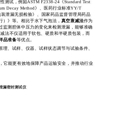
如ASTM F2338-24《Standard Test
 By Vacuum Decay Method》、医药行业标准YY/T
衰减法包装泄漏无损检验》、国家药品监督管理局药品
行）》等。相比于水下气泡法，
真空衰减法
作为
过监测腔体中压力的变化来检测泄漏，能够准确
空衰减法不仅适用于软包、硬质和半硬质包装，而
样品准备
等优点。
原理、试样、仪器、试样状态调节与试验条件、
义，它能更有效地保障产品运输安全，并推动行业
 微泄漏密封测试仪