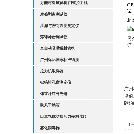
万能材料试验机|门式拉力机
G
试
摩擦剥离测试仪
相
泄漏与密封强度测定仪
落球冲击测试仪
另
评
全自动吸嘴袋封管机
广州标际国家标准物质
拉力机取样器
铝箔针孔度测定仪
广州
傅立叶红外光谱
增值
际始
鼓风干燥箱
口罩气体交换压力差测试仪
上
雾化消毒器
解