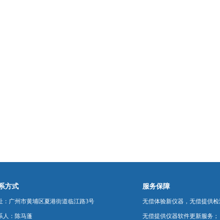
系方式
服务保障
址：广州市黄埔区夏港街道临江路3号
无偿体验新仪器，无偿提供检
系人：陈马蓬
无偿提供仪器软件更新服务；