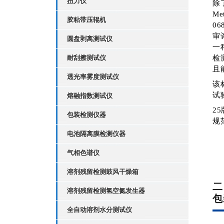
扭力仪
除
Me
胶粘带压辊机
0
审
圆盘剥离测试仪
一
耐刮擦测试仪
检
且
透光率雾度测试仪
该
试
熔融指数测试仪
2
包装检测仪器
规
电池隔离膜检测仪器
气相色谱仪
溶剂残留检测鼓风干燥箱
二
溶剂残留检测氢空氮发生器
包
全自动溶剂水分测试仪