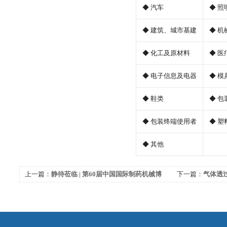
◆ 汽车
◆ 照
◆ 建筑、城市基建
◆ 机
◆ 化工及原材料
◆ 医
◆ 电子信息及电器
◆ 模
◆ 鞋类
◆ 包
◆ 包装终端使用者
◆ 塑
◆ 其他
上一篇：
静待莅临 | 第60届中国国际制药机械博
下一篇：
气体透
览会，广州标际期待您的莅临
来瞧瞧！