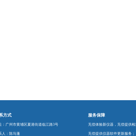
系方式
服务保障
址：广州市黄埔区夏港街道临江路3号
无偿体验新仪器，无偿提供检
系人：陈马蓬
无偿提供仪器软件更新服务；