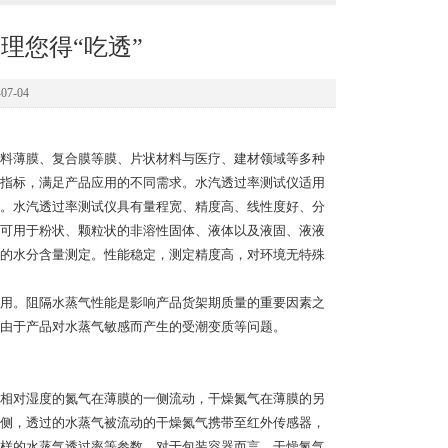
理您得“吃透”
7-04
料薄膜、复合膜等膜、片状材料与医疗、建材领域等多种
指标，满足产品应用的不同需求。水汽透过率测试仪适用
。水汽透过率测试仪具有量程宽、精度高、线性度好、分
可用于粉状、颗粒状的非溶性固体、液体以及液固、液液
的水分含量测定。性能稳定，测定精度高，对环境无特殊
用。阻隔水蒸气性能是影响产品货架期质量的重要因素之
由于产品对水蒸气敏感而产生的受潮变质等问题。
相对湿度的氮气在薄膜的一侧流动，干燥氮气在薄膜的另
侧，透过的水蒸气被流动的干燥氮气携带至红外传感器，
样的水蒸气透过率等参数。对于包装容器而言，干燥氮气