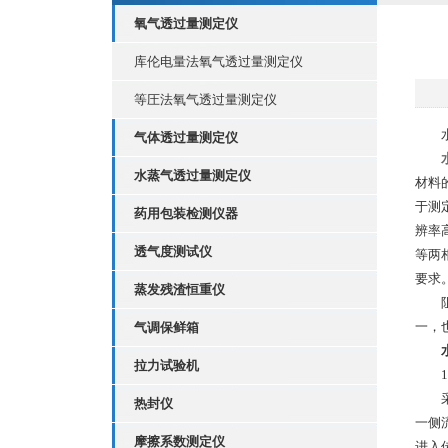
氧气透过量测定仪
库伦电量法氧气透过量测定仪
等圧法氧气透过量测定仪
水汽
气体透过量测定仪
水蒸气透过量测定仪
材料
于测
药用包装检测仪器
辨率
透气度测试仪
等两
要求
蒸发残渣恒重仪
阻隔
一，
气调保鲜箱
拉力试验机
1、
采用
热封仪
一侧
摩擦系数测定仪
进入