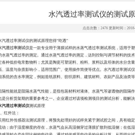
水汽透过率测试仪的测试原
点击次数：2476 更新时间：2018-0
透过率测试仪的测试原理您得“吃透”
水汽透过率测试仪
是一款专业用于薄膜试样的水蒸气透过率测试系统，适用于塑
的水蒸气透过率的测定。通过水蒸气透过率的测定，达到控制与调节材料的技术
定各种低价电常数物料；尤其是陶瓷可塑泥料、粉料、浆料以及坯体的水分含量
高、温度与杂质影响小，适用范围广、使用操作简便等优点。水汽透过率测试仪
相系统的含水率测定，例如造纸原料、纺织原料、建筑材料、农副产品及油类等
。
性能就是阻隔水蒸气性能，是指包装材料对液体、水蒸气等渗透物的阻隔作
也是分析货架期的重要参考之一。企业通过对该项检测项目的测试分析，能解决
水汽透过率测试仪
测试原理
红外法：
红外传感器法测试原理，将预先处理好的试样夹紧于测试腔之间，具有稳定
流动；由于湿度梯度的存在，水蒸气会从高湿侧穿过薄膜扩散到低湿侧；在低湿
传感器时会产生同比例的电信号，通过对传感器电信号的分析计算，从而得出试