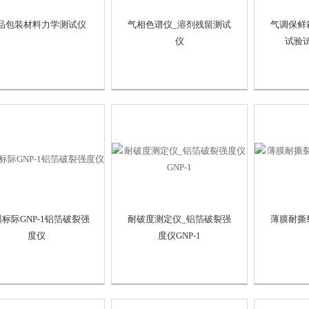
品包装材料力学测试仪
气相色谱仪_溶剂残留测试
气调保鲜
仪
试验试
标际GNP-1铝箔破裂强
耐破度测定仪_铝箔破裂强
薄膜耐撕
度仪
度仪GNP-1