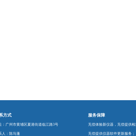
系方式
服务保障
址：广州市黄埔区夏港街道临江路3号
无偿体验新仪器，无偿提供检
系人：陈马蓬
无偿提供仪器软件更新服务；