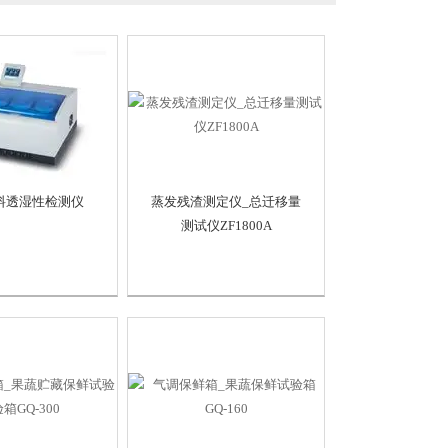
料透湿性检测仪
蒸发残渣测定仪_总迁移量
测试仪ZF1800A